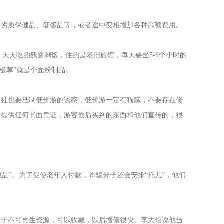
冒劣质保健品、奢侈品等，或者途中变相增加各种高额费用。
，天天吃的残羹剩饭，住的是老旧旅馆，每天要坐5-6个小时的
极草”就是个面粉制品。
行社也要抵制低价游的诱惑，低价游一定有猫腻，不要存在侥
会提供任何书面凭证，游客最后买到的东西和他们宣传的，很
品”。为了促使老年人付款，诈骗分子还会安排“托儿”，他们
属于不可再生资源，可以收藏，以后增值很快。李大伯说他当