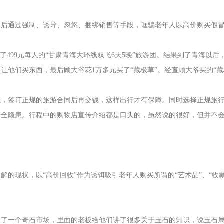
然后通过强制、诱导、忽悠、捆绑销售等手段，诓骗老年人以高价购买假
了499元每人的“甘肃青海大环线双飞6天5晚”旅游团。结果到了青海以后
让他们买东西，最后顾大爷花1万多元买了“藏极草”。经查顾大爷买的“藏
证，签订正规的旅游合同后再交钱，这样出行才有保障。同时选择正规旅
安全隐患。行程中的购物店宣传介绍都是口头的，虽然说的很好，但并不
的现状，以“高价回收”作为诱饵吸引老年人购买所谓的“艺术品”、“收藏
到了一个奇石市场，里面的老板给他们讲了很多关于玉石的知识，说玉石