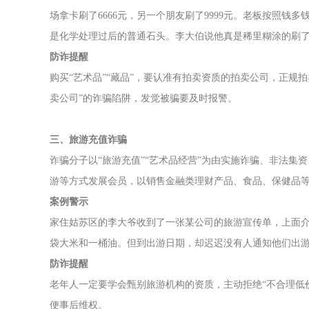
场拿卡刷了6666元，另一个朋友刷了9999元。老板按照
是化学处理过后的普通石头。李大伯说他真是稀里糊涂的刷
防诈提醒
购买“艺术品”“藏品”，要认准有拍卖资质的拍卖公司，正
卖公司”的诈骗陷阱，发觉被骗要及时报警。
三、旅游充值诈骗
诈骗分子以“旅游充值”“艺术品经营”为由实施诈骗、非法集资
游等方式发展会员，以销售金融类理财产品、食品、保健品
案例警示
家住姑苏区的李大爷收到了一张某公司的旅游宣传单，上面介
袋大米和一桶油。但到出游日期，却迟迟没有人通知他们出游
防诈提醒
老年人一定要学会甄别旅游机构的资质，主动拒绝“不合理低
便事后维权。