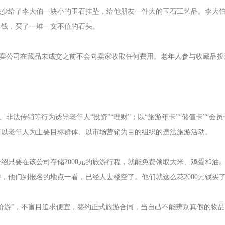
钱多钱少给了李大伯一块小的玉石挂坠，给他朋友一件大的玉石工艺品。李
了钱，买了一堆一文不值的石头。
规拍卖公司在藏品未成交之前不会向卖家收取任何费用。老年人参与收藏品
、非法传销等行为诱导老年人“投资”“理财”；以“旅游年卡”“储值卡”“
等以老年人为主要目标群体、以市场营销为目的组织的违法旅游活动。
绍只要在该公司存储2000元的旅游行程，就能免费领取大米、鸡蛋和油
，他们到报名的地点一看，已经人去楼空了。他们就这么花2000元钱买
价游”，不盲目追求便宜，签约正式旅游合同，当自己不能辨别真假的物