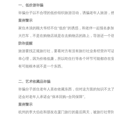
一、低价游诈骗
诈骗分子以不合理的低价组织旅游活动，诱骗老年人旅游，
案例警示
家住木渎的顾大爷经不住“低价”的诱惑，和老伴一起报名参加
大巴车，不是在购物店就是在去购物店的路上，导游还一个劲
防诈提醒
旅游要找正规旅行社，要看对方有没有旅行社业务经营许可
幸心理，因为价格低廉，所以吃住行等各个环节可能都存在
有可能根本就不是一个东西。
二、艺术收藏品诈骗
诈骗分子抓住老年人喜欢收藏东西，但对这方面的知识不太了解
还会对老年人承诺会“保本回购+合同保障”。
案例警示
杭州的李大伯在和朋友在厦门旅行的最后两天，被旅行社带