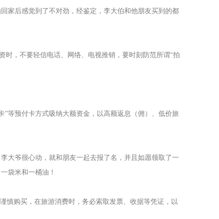
大伯回家后感觉到了不对劲，经鉴定，李大伯和他朋友买到的都
投资时，不要轻信电话、网络、电视推销，要时刻防范所谓“拍
会员卡”等预付卡方式吸纳大额资金，以高额返息（佣）、低价旅
。李大爷很心动，就和朋友一起去报了名，并且如愿领取了一
了一袋米和一桶油！
品谨慎购买，在旅游消费时，务必索取发票、收据等凭证，以