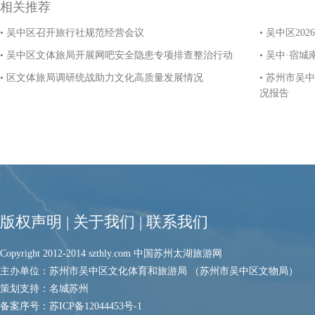
相关推荐
• 吴中区召开旅行社规范经营会议
• 吴中区2
• 吴中区文体旅局开展网吧安全隐患专项排查整治行动
• 吴中·宿
• 区文体旅局调研统战助力文化高质量发展情况
• 苏州市吴
况报告
版权声明
|
关于我们
|
联系我们
Copyright 2012-2014 szthly.com 中国苏州太湖旅游网
主办单位：苏州市吴中区文化体育和旅游局 （苏州市吴中区文物局）
策划支持：名城苏州
备案序号：
苏ICP备12044453号-1