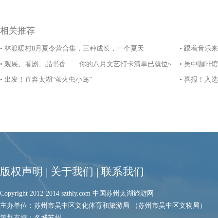
相关推荐
• 林渡暖村8月夏令营合集，三种成长，一个夏天
• 跟着音乐
• 观展、看剧、品书香……你的八月文艺打卡清单已就位~
• 吴中咖啡馆
• 出发！直奔太湖“萤火虫小岛”
• 喜报！入
版权声明
|
关于我们
|
联系我们
Copyright 2012-2014 szthly.com 中国苏州太湖旅游网
主办单位：苏州市吴中区文化体育和旅游局 （苏州市吴中区文物局）
策划支持：名城苏州